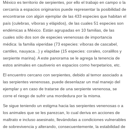
México es territorio de serpientes, por ello el trabajo en campo o la
cercanía a espacios originarios puede representar la posibilidad de
encontrarse con algún ejemplar de las 433 especies que habitan el
país (culebras, víboras y elápidos), de las cuales 51 especies son
endémicas a México. Están agrupadas en 10 familias, de las
cuales sólo dos son de especies venenosas de importancia
médica: la familia viperidae (73 especies: víboras de cascabel,
cantiles, nauyaca...) y elapidae (15 especies: corales, coralillos y
serpiente marina). A este panorama se le agrega la tenencia de
estos animales en cautiverio en espacios como herpetarios, etc.
El encuentro cercano con serpientes, debido al temor asociado a
las serpientes venenosas, puede desenlazar un mal manejo del
ejemplar y en caso de tratarse de una serpiente venenosa, se
corre el riesgo de sufrir una mordedura por la misma.
Se sigue teniendo un estigma hacia las serpientes venenosas o a
los animales que se les parezcan, lo cual deriva en acciones de
maltrato e incluso asesinato, llevándolas a condiciones vulnerables
de sobrevivencia y alterando, consecuentemente, la estabilidad de