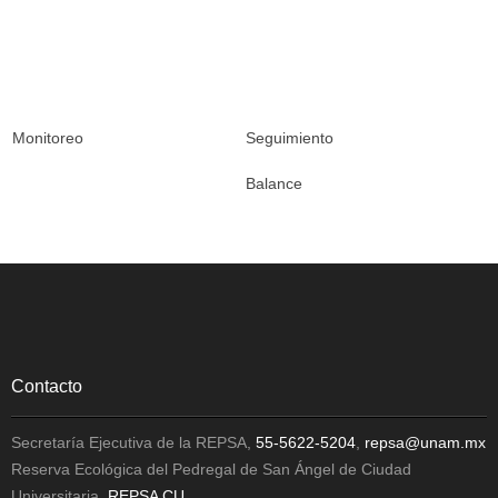
Monitoreo
Seguimiento
Balance
Contacto
Secretaría Ejecutiva de la REPSA,
55-5622-5204
,
repsa@unam.mx
Reserva Ecológica del Pedregal de San Ángel de Ciudad
Universitaria,
REPSA CU