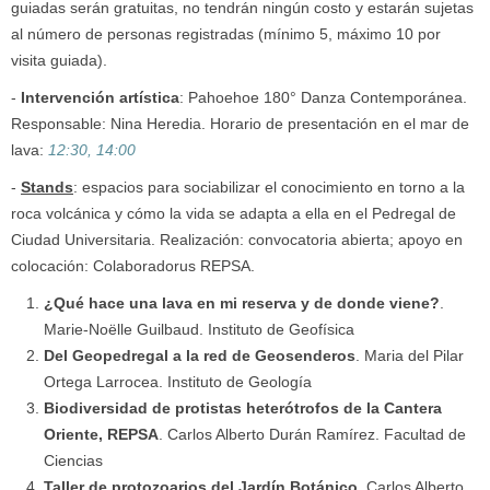
guiadas serán gratuitas, no tendrán ningún costo y estarán sujetas
al número de personas registradas (mínimo 5, máximo 10 por
visita guiada).
-
Intervención artística
: Pahoehoe 180° Danza Contemporánea.
Responsable: Nina Heredia. Horario de presentación en el mar de
lava:
12:30, 14:00
-
Stands
: espacios para sociabilizar el conocimiento en torno a la
roca volcánica y cómo la vida se adapta a ella en el Pedregal de
Ciudad Universitaria. Realización: convocatoria abierta; apoyo en
colocación: Colaboradorus REPSA.
¿Qué hace una lava en mi reserva y de donde viene?
.
Marie-Noëlle Guilbaud. Instituto de Geofísica
Del Geopedregal a la red de Geosenderos
. Maria del Pilar
Ortega Larrocea. Instituto de Geología
Biodiversidad de protistas heterótrofos de la Cantera
Oriente, REPSA
. Carlos Alberto Durán Ramírez. Facultad de
Ciencias
Taller de protozoarios del Jardín Botánico
. Carlos Alberto