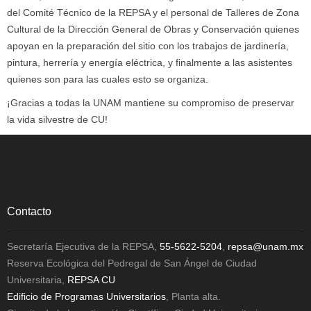
del Comité Técnico de la REPSA y el personal de Talleres de Zona
Cultural de la Dirección General de Obras y Conservación quienes
apoyan en la preparación del sitio con los trabajos de jardinería,
pintura, herrería y energía eléctrica, y finalmente a las asistentes
quienes son para las cuales esto se organiza.
¡Gracias a todas la UNAM mantiene su compromiso de preservar
la vida silvestre de CU!
Contacto
Secretaría Ejecutiva de la REPSA,
55-5622-5204
,
repsa@unam.mx
Reserva Ecológica del Pedregal de San Ángel de Ciudad
Universitaria,
REPSA CU
Edificio de Programas Universitarios
, Planta alta.