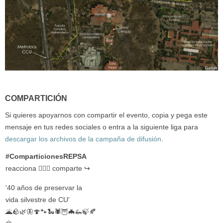
COMPARTICIÓN
Si quieres apoyarnos con compartir el evento, copia y pega este
mensaje en tus redes sociales o entra a la siguiente liga para
descargar los archivos de la campaña de difusión
.
#ComparticionesREPSA
reacciona 👍🏽💟 comparte ↪️
'40 años de preservar la
vida silvestre de CU'
🌋🪨🌿🦋🍄🐾🐍🕷🦉🦇🦗🍃🍂