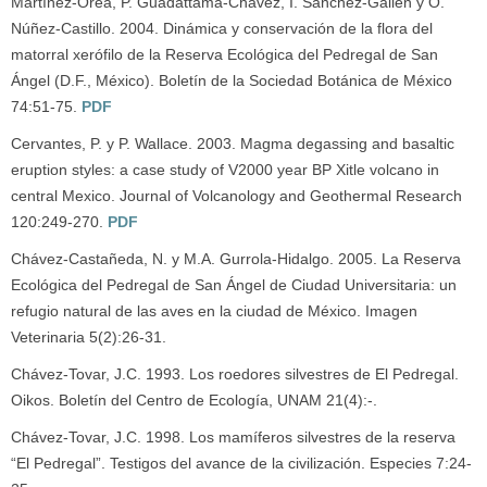
Martínez-Orea, P. Guadattama-Chávez, I. Sánchez-Gallén y O.
Núñez-Castillo. 2004. Dinámica y conservación de la flora del
matorral xerófilo de la Reserva Ecológica del Pedregal de San
Ángel (D.F., México). Boletín de la Sociedad Botánica de México
74:51-75.
PDF
Cervantes, P. y P. Wallace. 2003. Magma degassing and basaltic
eruption styles: a case study of V2000 year BP Xitle volcano in
central Mexico. Journal of Volcanology and Geothermal Research
120:249-270.
PDF
Chávez-Castañeda, N. y M.A. Gurrola-Hidalgo. 2005. La Reserva
Ecológica del Pedregal de San Ángel de Ciudad Universitaria: un
refugio natural de las aves en la ciudad de México. Imagen
Veterinaria 5(2):26-31.
Chávez-Tovar, J.C. 1993. Los roedores silvestres de El Pedregal.
Oikos. Boletín del Centro de Ecología, UNAM 21(4):-.
Chávez-Tovar, J.C. 1998. Los mamíferos silvestres de la reserva
“El Pedregal”. Testigos del avance de la civilización. Especies 7:24-