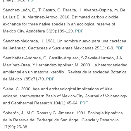
(mar)): 9-18.
PDF
Sánchez-León, E., T. Castro, O. Peralta, H. Álvarez-Ospina, m. De
La Luz E., A. Martínez-Arroyo. 2016. Estimated carbon dioxide
exchange for three native species in an ecological reserve of
Mexico City. Atmósfera 3(29):189-129.
PDF
Sánchez-Mejorada, H. 1981. Un nombre nuevo para una cactácea
del Anáhuac. Cactáceas y Suculentas Mexicanas 25(1): 6-9.
PDF
Santibáñez-Andrade, G. Castiilo-Arguero, S.Zavala-Hurtado, J.A.
Martínez-Orea, Y.Hernández-Apolinar, M. 2009. La heterogeniedad
ambiental en un matorral xerófilo . Revista de la sociedad Botanica
de México (85):71-79.
PDF
Siebe, C. 2000. Age and archaeological implications of Xitle
volcano, southwestern Basin of Mexico-City. Journal of Volcanology
and Geothermal Research 104(1):45-64.
PDF
Soberón, J., M.C. Rosas y G. Jiménez. 1991. Ecología hipotética
de la Reserva del Pedregal de San Ángel. Ciencia y Desarrollo
17(99):25-38.