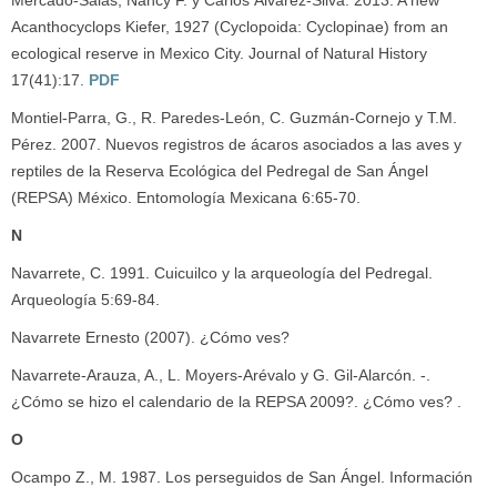
Mercado-Salas, Nancy F. y Carlos Álvarez-Silva. 2013. A new
Acanthocyclops Kiefer, 1927 (Cyclopoida: Cyclopinae) from an
ecological reserve in Mexico City. Journal of Natural History
17(41):17.
PDF
Montiel-Parra, G., R. Paredes-León, C. Guzmán-Cornejo y T.M.
Pérez. 2007. Nuevos registros de ácaros asociados a las aves y
reptiles de la Reserva Ecológica del Pedregal de San Ángel
(REPSA) México. Entomología Mexicana 6:65-70.
N
Navarrete, C. 1991. Cuicuilco y la arqueología del Pedregal.
Arqueología 5:69-84.
Navarrete Ernesto (2007). ¿Cómo ves?
Navarrete-Arauza, A., L. Moyers-Arévalo y G. Gil-Alarcón. -.
¿Cómo se hizo el calendario de la REPSA 2009?. ¿Cómo ves? .
O
Ocampo Z., M. 1987. Los perseguidos de San Ángel. Información