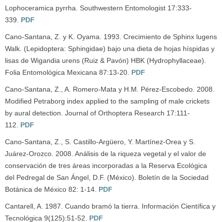
Lophoceramica pyrrha. Southwestern Entomologist 17:333-
339.
PDF
Cano-Santana, Z. y K. Oyama. 1993. Crecimiento de Sphinx lugens
Walk. (Lepidoptera: Sphingidae) bajo una dieta de hojas híspidas y
lisas de Wigandia urens (Ruiz & Pavón) HBK (Hydrophyllaceae).
Folia Entomológica Mexicana 87:13-20.
PDF
Cano-Santana, Z., A. Romero-Mata y H.M. Pérez-Escobedo. 2008.
Modified Petraborg index applied to the sampling of male crickets
by aural detection. Journal of Orthoptera Research 17:111-
112.
PDF
Cano-Santana, Z., S. Castillo-Argüero, Y. Martínez-Orea y S.
Juárez-Orozco. 2008. Análisis de la riqueza vegetal y el valor de
conservación de tres áreas incorporadas a la Reserva Ecológica
del Pedregal de San Ángel, D.F. (México). Boletín de la Sociedad
Botánica de México 82: 1-14.
PDF
Cantarell, A. 1987. Cuando bramó la tierra. Información Científica y
Tecnológica 9(125):51-52.
PDF