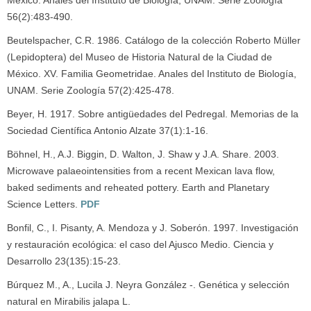
México. Anales del Instituto de Biología, UNAM. Serie Zoología
56(2):483-490.
Beutelspacher, C.R. 1986. Catálogo de la colección Roberto Müller
(Lepidoptera) del Museo de Historia Natural de la Ciudad de
México. XV. Familia Geometridae. Anales del Instituto de Biología,
UNAM. Serie Zoología 57(2):425-478.
Beyer, H. 1917. Sobre antigüedades del Pedregal. Memorias de la
Sociedad Científica Antonio Alzate 37(1):1-16.
Böhnel, H., A.J. Biggin, D. Walton, J. Shaw y J.A. Share. 2003.
Microwave palaeointensities from a recent Mexican lava flow,
baked sediments and reheated pottery. Earth and Planetary
Science Letters.
PDF
Bonfil, C., I. Pisanty, A. Mendoza y J. Soberón. 1997. Investigación
y restauración ecológica: el caso del Ajusco Medio. Ciencia y
Desarrollo 23(135):15-23.
Búrquez M., A., Lucila J. Neyra González -. Genética y selección
natural en Mirabilis jalapa L.