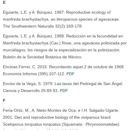
E
Eguiarte, L.E. y A. Búrquez. 1987. Reproductive ecology of
manfreda brachystachya, an iteroparous species of agavaceae.
The Southwestern Naturalis 32(2):169-178.
Eguiarte, L.E. y A. Búrquez. 1988. Reducción en la fecundidad en
Manfreda bracbystachya (Cav.) Rose, una agavácea polinizada por
murciélagos: los riesgos de la especialización en la polinización.
Boletín de la Sociedad Botánica de México.
Encinas Ferrer, C. 2015. Recordando aquel 2 de octubre de 1968.
Economía Informa (395):107-112.
PDF
Enciso de la Vega, S. 1979. Las lavas del Pedregal de San Ángel.
Ciencia y Desarrollo 25:89-93.
PDF
F
Feria-Ortiz, M., A. Nieto-Montes de Oca, e I.H. Salgado-Ugarte.
2001. Diet and reproductive biology of the viviparous lizard
Sceloporus torquatus torquatus (Squamata : Phrynosomatidae).