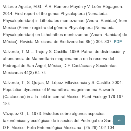
Velarde-Aguilar, M.G., Á.R. Romero-Mayén y V. León-Règagnon.
2014. First report of the genus Physaloptera (Nematoda:
Physalopteridae) in Lithobates montezumae (Anura: Ranidae) from
Mexico (Primer registro del género Physaloptera (Nematoda:
Physalopteridae) en Lithobathes montezumae (Anura: Ranidae) de
México). Revista Mexicana de Biodiversidad 85(-):304-307.
PDF
Valverde, T. M.L. Trejo y S. Castillo. 1999. Patrón de distribución y
abundancia de Mammillaria magnimamma en la reserva del
Pedregal de San Ángel, México, D.F. Cactáceas y Suculentas
Mexicanas 44(3):64-74.
Valverde, T., S. Quijas, M. López-Villavicencio y S. Castillo. 2004.
Population dynamics of Mmamillaria magnimamma Haworth
(Cactaceae) in a la-field in central Mexico. Plant Ecology 179:167-
184.
Vázquez G., L. 1973. Estudios sobre algunos aspectos
taxonómicos y ecológicos de insectos del Pedregal de San Ángel,
D.F. México. Folia Entomológica Mexicana -(25-26):102-104.