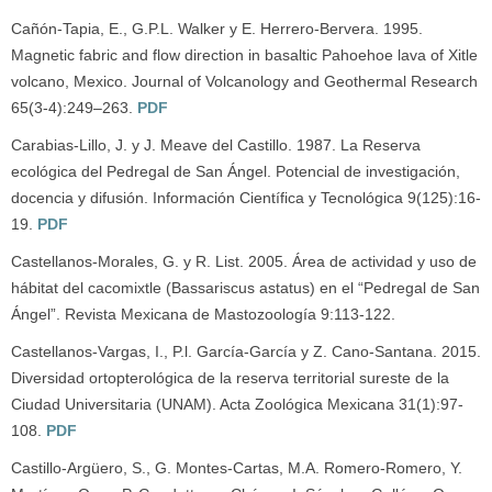
Cañón-Tapia, E., G.P.L. Walker y E. Herrero-Bervera. 1995.
Magnetic fabric and flow direction in basaltic Pahoehoe lava of Xitle
volcano, Mexico. Journal of Volcanology and Geothermal Research
65(3-4):249–263.
PDF
Carabias-Lillo, J. y J. Meave del Castillo. 1987. La Reserva
ecológica del Pedregal de San Ángel. Potencial de investigación,
docencia y difusión. Información Científica y Tecnológica 9(125):16-
19.
PDF
Castellanos-Morales, G. y R. List. 2005. Área de actividad y uso de
hábitat del cacomixtle (Bassariscus astatus) en el “Pedregal de San
Ángel”. Revista Mexicana de Mastozoología 9:113-122.
Castellanos-Vargas, I., P.l. García-García y Z. Cano-Santana. 2015.
Diversidad ortopterológica de la reserva territorial sureste de la
Ciudad Universitaria (UNAM). Acta Zoológica Mexicana 31(1):97-
108.
PDF
Castillo-Argüero, S., G. Montes-Cartas, M.A. Romero-Romero, Y.