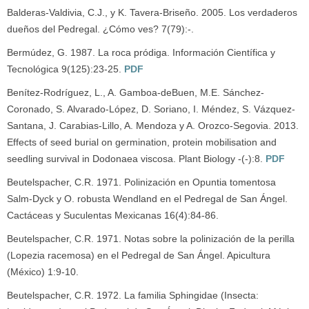
Balderas-Valdivia, C.J., y K. Tavera-Briseño. 2005. Los verdaderos
dueños del Pedregal. ¿Cómo ves? 7(79):-.
Bermúdez, G. 1987. La roca pródiga. Información Científica y
Tecnológica 9(125):23-25.
PDF
Benítez-Rodríguez, L., A. Gamboa-deBuen, M.E. Sánchez-
Coronado, S. Alvarado-López, D. Soriano, I. Méndez, S. Vázquez-
Santana, J. Carabias-Lillo, A. Mendoza y A. Orozco-Segovia. 2013.
Effects of seed burial on germination, protein mobilisation and
seedling survival in Dodonaea viscosa. Plant Biology -(-):8.
PDF
Beutelspacher, C.R. 1971. Polinización en Opuntia tomentosa
Salm-Dyck y O. robusta Wendland en el Pedregal de San Ángel.
Cactáceas y Suculentas Mexicanas 16(4):84-86.
Beutelspacher, C.R. 1971. Notas sobre la polinización de la perilla
(Lopezia racemosa) en el Pedregal de San Ángel. Apicultura
(México) 1:9-10.
Beutelspacher, C.R. 1972. La familia Sphingidae (Insecta: