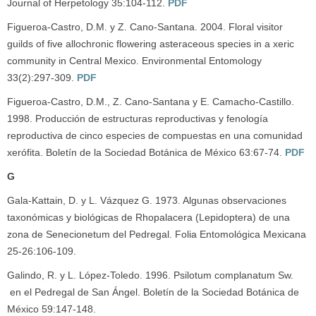
Journal of Herpetology 35:104-112.
PDF
Figueroa-Castro, D.M. y Z. Cano-Santana. 2004. Floral visitor
guilds of five allochronic flowering asteraceous species in a xeric
community in Central Mexico. Environmental Entomology
33(2):297-309.
PDF
Figueroa-Castro, D.M., Z. Cano-Santana y E. Camacho-Castillo.
1998. Producción de estructuras reproductivas y fenología
reproductiva de cinco especies de compuestas en una comunidad
xerófita. Boletín de la Sociedad Botánica de México 63:67-74.
PDF
G
Gala-Kattain, D. y L. Vázquez G. 1973. Algunas observaciones
taxonómicas y biológicas de Rhopalacera (Lepidoptera) de una
zona de Senecionetum del Pedregal. Folia Entomológica Mexicana
25-26:106-109.
Galindo, R. y L. López-Toledo. 1996. Psilotum complanatum Sw.
en el Pedregal de San Ángel. Boletín de la Sociedad Botánica de
México 59:147-148.