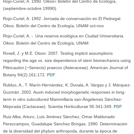
Rojo-Curiel, A. 1990. Oikos= Boletín del Centro de Ecología,
(septiembre-octubre 19990).
Rojo-Curiel, A. 1992. Jornada de conservación en El Pedregal.
Oikos. Boletín del Centro de Ecología, UNAM oct-nov.
Rojo-Curiel, A. -. Una reserva ecológica en Ciudad Universitaria.
Oikos. Boletín del Centro de Ecología, UNAM.
Rosell, J. y M.E. Olson. 2007. Testing implicit assumptions
regarding the age vs. size dependence of stem biomechanics using
Pittocaulon (~Senecio) praecox (Asteraceae). American Journal of
Botany 94(2):161-172.
PDF
Rubluo, A., T. Marín-Hernández, K. Duvala, A. Vargas y J. Márquez-
Guzmán. 2002. Auxin induced morphogenetic responses in long-
term in vitro subcultured Mammillaria san-Ángelensis Sánchez-
Mejorada (Cactaceae). Scientia Horticulturae 95:341-349.
PDF
Ruiz Alba, Arturo, Luis Jiménez Sánchez, Omar Maldonado
Perezcampos, Guadalupe Sánchez Bringas. 1990. Determinación
de la diversidad del phylum arthropoda, durante la época de