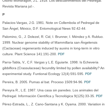
Osorio Mondragón, J.L. 1918. Los descubrimientos del Pedregal.
Revista Mariana jul:-.
P
Palacios-Vargas, J.G. 1981. Note on Collembola of Pedregal de
San Ángel, México, D.F. Entomological News 92:42-44.
Palomino, G., J. Dolezel, R. Cid, I. Brunner, I. Méndez y A. Rubluo.
1999. Nuclear genome stability of Mammillaria san-Ángelensis
(Cactaceae) regenerants induced by auxins in long-term in vitro
culture. Plant Science 141:191-200.
PDF
Parra-Tabla, V., C.F. Vargas y L.E. Eguiarte. 1998. Is Echeveria
gibbiflora (Crassulaceae) fecundity limited by pollen availability? An
experimental study. Funtional Ecology 12(4):591-595.
PDF
Pereira, B. 2005. Pumas al bat. Proceso 1509:94-96.
PDF
Pereyra R., L.E. 1987. Una casa sin paredes. Los animales del
Pedregal. Información Científica y Tecnológica 9(125):33-35.
PDF
Pérez-Estrada, L., Z. Cano-Santana y K. Oyama. 2000. Variation in